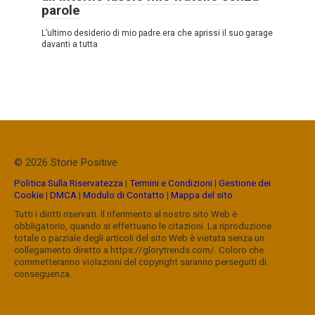
parole
L’ultimo desiderio di mio padre era che aprissi il suo garage
davanti a tutta
© 2026 Storie Positive
Politica Sulla Riservatezza
|
Termini e Condizioni
|
Gestione dei
Cookie
|
DMCA
|
Modulo di Contatto
|
Mappa del sito
Tutti i diritti riservati. Il riferimento al nostro sito Web è
obbligatorio, quando si effettuano le citazioni. La riproduzione
totale o parziale degli articoli del sito Web è vietata senza un
collegamento diretto a https://glorytrends.com/. Coloro che
commetteranno violazioni del copyright saranno perseguiti di
conseguenza.