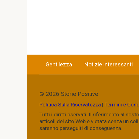
Gentilezza
Notizie interessanti
© 2026 Storie Positive
Politica Sulla Riservatezza
|
Termini e Cond
Tutti i diritti riservati. Il riferimento al n
articoli del sito Web è vietata senza un c
saranno perseguiti di conseguenza.