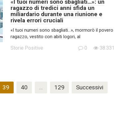
«I tuoi numeri sono sbagliati…»: un
ragazzo di tredici anni sfida un
miliardario durante una riunione e
rivela errori cruciali
«I tuoi numeri sono sbagliati…», mormorò il povero
ragazzo, vestito con abiti logori, al
Storie Positive
0
38.331
39
40
…
129
Successivi