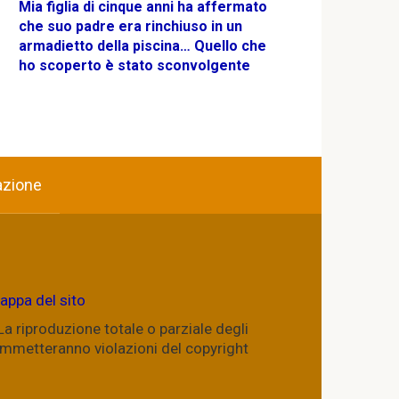
Mia figlia di cinque anni ha affermato
che suo padre era rinchiuso in un
armadietto della piscina… Quello che
ho scoperto è stato sconvolgente
azione
appa del sito
. La riproduzione totale o parziale degli
commetteranno violazioni del copyright