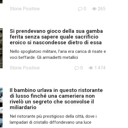
Storie Positive
0
265
Si prendevano gioco della sua gamba
ferita senza sapere quale sacrificio
eroico si nascondesse dietro di essa
Nello spogliatoio militare, l’aria era carica di risate e
voci beffarde. Gli armadietti metallici
Storie Positive
0
1.474
Il bambino urlava in questo ristorante
di lusso finché una cameriera non
rivelò un segreto che sconvolse il
miliardario
Nel ristorante più prestigioso della città, dove i
lampadari di cristallo diffondevano una luce