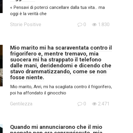
« Pensavi di poterci cancellare dalla tua vita… ma
oggi è la verità che
Storie Positive
0
1.830
Mio marito mi ha scaraventata contro il
frigorifero e, mentre tremavo, mia
suocera mi ha strappato il telefono
dalle mani, deridendomi e dicendo che
stavo drammatizzando, come se non
fosse niente.
Mio marito, Anri, mi ha scagliata contro il frigorifero,
poi ha affondato il ginocchio
Gentilezza
0
2.471
Quando mi annunciarono che il mio
neonato non era sopravvissuto, mia