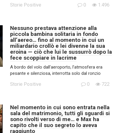
Storie Positive
0
1.496
Nessuno prestava attenzione alla
piccola bambina solitaria in fondo
all’aereo… fino al momento in cui un
miliardario crollò e lei divenne la sua
eroina — ciò che lui le sussurrò dopo la
fece scoppiare in lacrime
A bordo del volo dall’aeroporto, l’atmosfera era
pesante e silenziosa, interrotta solo dal ronzio
Storie Positive
0
722
Nel momento in cui sono entrata nella
sala del matrimonio, tutti gli sguardi si
sono rivolti verso di me… e Max ha
capito che il suo segreto lo aveva
raggiunto