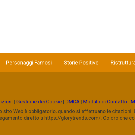
Personaggi Famosi
Storie Positive
Ristruttur
izioni
|
Gestione dei Cookie
|
DMCA
|
Modulo di Contatto
|
M
ostro sito Web è obbligatorio, quando si effettuano le citazioni
ollegamento diretto a https://glorytrends.com/. Coloro che 