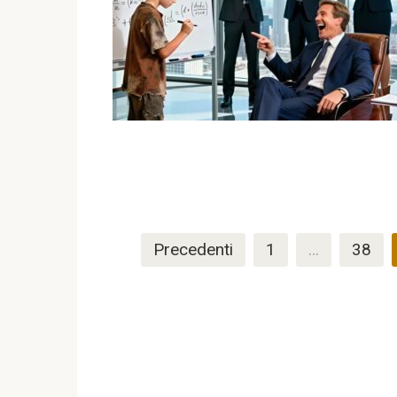
Paginazione
Precedenti
1
…
38
degli
articoli