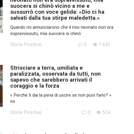
suocera si chinò vicino a me e
sussurrò con voce gelida: «Dio ci ha
salvati dalla tua stirpe maledetta.»
Quando mi annunciarono che il mio neonato non era
sopravvissuto, mia suocera si chinò
Storie Positive
0
1.642
Strisciare a terra, umiliata e
paralizzata, osservata da tutti, non
sapevo che sarebbero arrivati il
coraggio e la forza
« Perché ti dai la pena di uscire se non puoi farlo? »
mi
Storie Positive
0
524