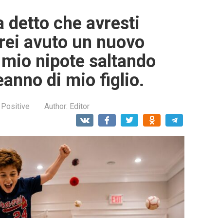
detto che avresti
rei avuto un nuovo
 mio nipote saltando
eanno di mio figlio.
 Positive
Author:
Editor