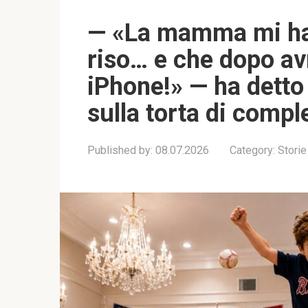
— «La mamma mi ha 
riso… e che dopo av
iPhone!» — ha detto
sulla torta di compl
Published by:
08.07.2026
Category:
Storie