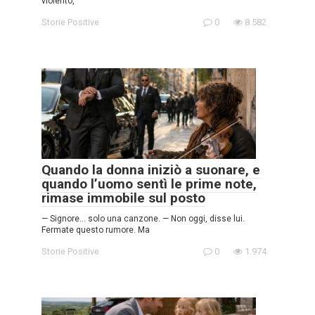
violento,
Storie Positive
0
8.582
Quando la donna iniziò a suonare, e
quando l’uomo sentì le prime note,
rimase immobile sul posto
— Signore… solo una canzone. — Non oggi, disse lui.
Fermate questo rumore. Ma
Storie Positive
0
1.974