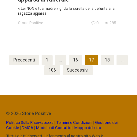
« Lei NON è tua madre!» gridò la sorella della defunta alla
ragazza apparsa
Storie Positive
0
285
Paginazione
Precedenti
1
…
16
17
18
…
degli
106
Successivi
articoli
© 2026 Storie Positive
Politica Sulla Riservatezza
|
Termini e Condizioni
|
Gestione dei
Cookie
|
DMCA
|
Modulo di Contatto
|
Mappa del sito
Tutti i diritti riservati. Il riferimento al nostro sito Web è