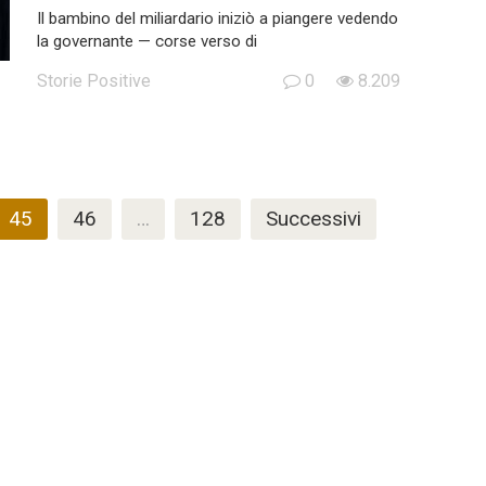
Il bambino del miliardario iniziò a piangere vedendo
la governante — corse verso di
Storie Positive
0
8.209
45
46
…
128
Successivi