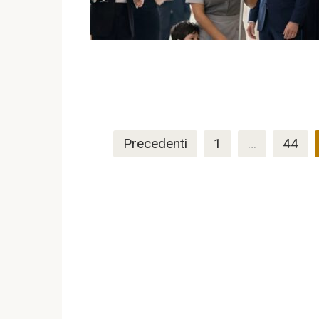
Paginazione
Precedenti
1
…
44
degli
articoli