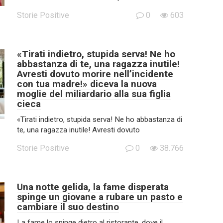
Storie Positive
0
603
«Tirati indietro, stupida serva! Ne ho
abbastanza di te, una ragazza inutile!
Avresti dovuto morire nell’incidente
con tua madre!» diceva la nuova
moglie del miliardario alla sua figlia
cieca
«Tirati indietro, stupida serva! Ne ho abbastanza di
te, una ragazza inutile! Avresti dovuto
Storie Positive
0
38.766
Una notte gelida, la fame disperata
spinge un giovane a rubare un pasto e
cambiare il suo destino
La fame lo spinge dietro al ristorante, dove il