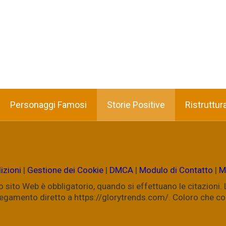
Personaggi Famosi
Storie Positive
Ristruttur
izioni
|
Gestione dei Cookie
|
DMCA
|
Modulo di Contatto
|
M
ostro sito Web è obbligatorio, quando si effettuano le citazioni
ollegamento diretto a https://glorytrends.com/. Coloro che 