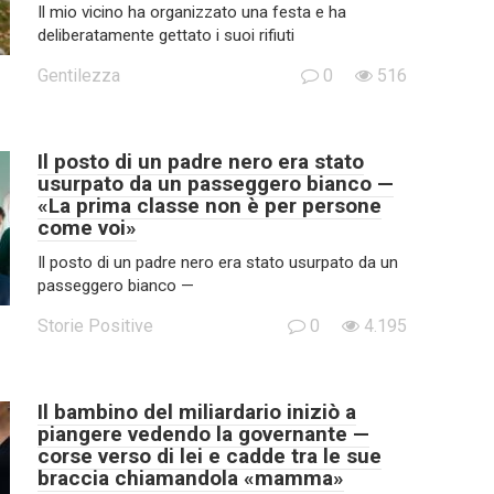
Il mio vicino ha organizzato una festa e ha
deliberatamente gettato i suoi rifiuti
Gentilezza
0
516
Il posto di un padre nero era stato
usurpato da un passeggero bianco —
«La prima classe non è per persone
come voi»
Il posto di un padre nero era stato usurpato da un
passeggero bianco —
Storie Positive
0
4.195
Il bambino del miliardario iniziò a
piangere vedendo la governante —
corse verso di lei e cadde tra le sue
braccia chiamandola «mamma»