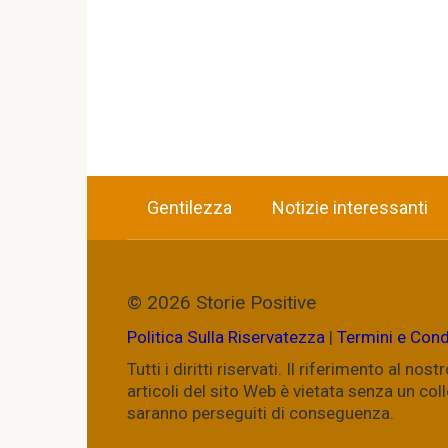
Gentilezza
Notizie interessanti
© 2026 Storie Positive
Politica Sulla Riservatezza
|
Termini e Cond
Tutti i diritti riservati. Il riferimento al n
articoli del sito Web è vietata senza un c
saranno perseguiti di conseguenza.