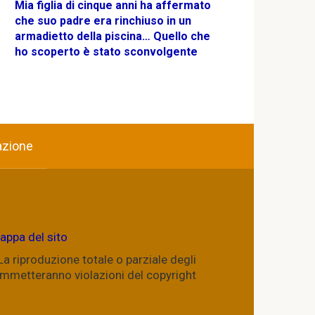
Mia figlia di cinque anni ha affermato
che suo padre era rinchiuso in un
armadietto della piscina… Quello che
ho scoperto è stato sconvolgente
azione
appa del sito
. La riproduzione totale o parziale degli
commetteranno violazioni del copyright