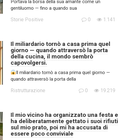
Portava la borsa della sua amante come un
gentiluomo — fino a quando sua
Storie Positive
0
1.141
Il miliardario tornò a casa prima quel
giorno — quando attraversò la porta
della cucina, il mondo sembrò
capovolgersi.
Il miliardario tornò a casa prima quel giorno —
quando attraversò la porta della
Ristrutturazione
0
19.219
Il mio vicino ha organizzato una festa e
ha deliberatamente gettato i suoi rifiuti
sul mio prato, poi mi ha accusata di
essere poco conviviale