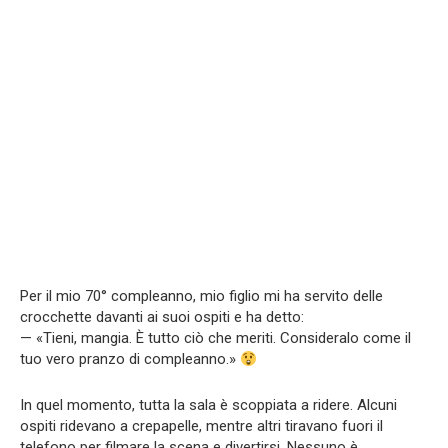
Per il mio 70° compleanno, mio figlio mi ha servito delle
crocchette davanti ai suoi ospiti e ha detto:
— «Tieni, mangia. È tutto ciò che meriti. Consideralo come il
tuo vero pranzo di compleanno.»
In quel momento, tutta la sala è scoppiata a ridere. Alcuni
ospiti ridevano a crepapelle, mentre altri tiravano fuori il
telefono per filmare la scena e divertirsi. Nessuno è