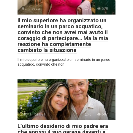
Gentilezza
0
570
Il mio superiore ha organizzato un
seminario in un parco acquatico,
convinto che non avrei mai avuto il
coraggio di partecipare… Ma la mia
reazione ha completamente
cambiato la situazione
Il mio superiore ha organizzato un seminario in un parco
acquatico, convinto che non
Storie Positive
0
697
L’ultimo desiderio di mio padre era
che aprissi il suo garage davanti a