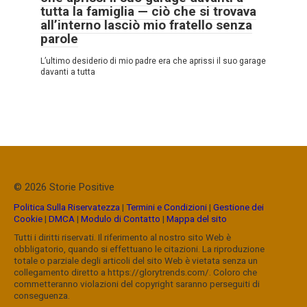
tutta la famiglia — ciò che si trovava
all’interno lasciò mio fratello senza
parole
L’ultimo desiderio di mio padre era che aprissi il suo garage
davanti a tutta
© 2026 Storie Positive
Politica Sulla Riservatezza
|
Termini e Condizioni
|
Gestione dei
Cookie
|
DMCA
|
Modulo di Contatto
|
Mappa del sito
Tutti i diritti riservati. Il riferimento al nostro sito Web è
obbligatorio, quando si effettuano le citazioni. La riproduzione
totale o parziale degli articoli del sito Web è vietata senza un
collegamento diretto a https://glorytrends.com/. Coloro che
commetteranno violazioni del copyright saranno perseguiti di
conseguenza.