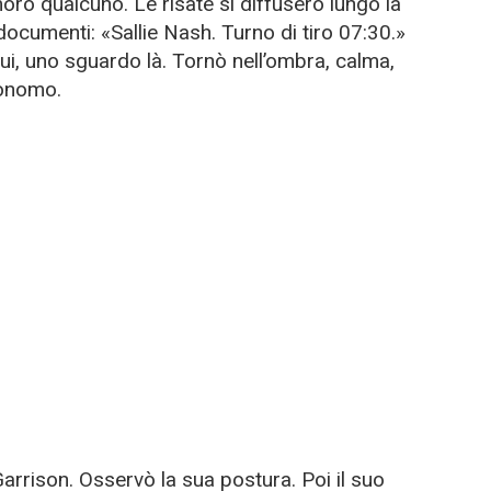
orò qualcuno. Le risate si diffusero lungo la
i documenti: «Sallie Nash. Turno di tiro 07:30.»
ui, uno sguardo là. Tornò nell’ombra, calma,
ronomo.
Garrison. Osservò la sua postura. Poi il suo