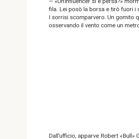
— «Un’influencer si è persa?» morm
fila. Lei posò la borsa e tirò fuori 
I sorrisi scomparvero. Un gomito q
osservando il vento come un met
Dall’ufficio, apparve Robert «Bull» 