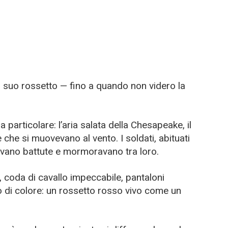
 il suo rossetto — fino a quando non videro la
 particolare: l’aria salata della Chesapeake, il
he si muovevano al vento. I soldati, abituati
iavano battute e mormoravano tra loro.
, coda di cavallo impeccabile, pantaloni
occo di colore: un rossetto rosso vivo come un