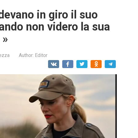
ndevano in giro il suo
uando non videro la sua
 »
lezza
Author:
Editor