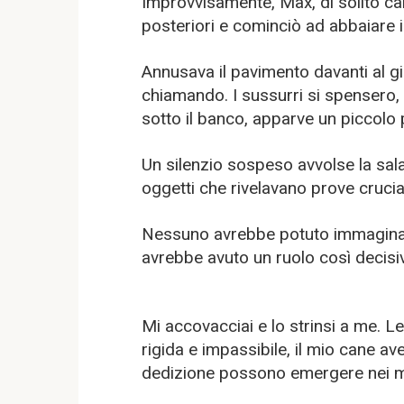
Improvvisamente, Max, di solito ca
posteriori e cominciò ad abbaiare 
Annusava il pavimento davanti al gi
chiamando. I sussurri si spensero, 
sotto il banco, apparve un piccolo
Un silenzio sospeso avvolse la sala
oggetti che rivelavano prove crucial
Nessuno avrebbe potuto immaginar
avrebbe avuto un ruolo così decisi
Mi accovacciai e lo strinsi a me. Le
rigida e impassibile, il mio cane ave
dedizione possono emergere nei mo