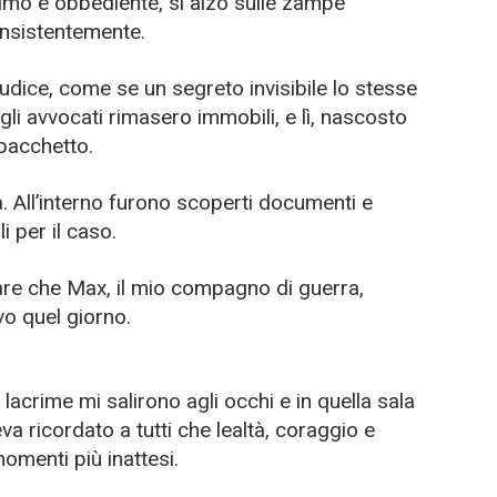
lmo e obbediente, si alzò sulle zampe
insistentemente.
udice, come se un segreto invisibile lo stesse
gli avvocati rimasero immobili, e lì, nascosto
 pacchetto.
. All’interno furono scoperti documenti e
i per il caso.
e che Max, il mio compagno di guerra,
vo quel giorno.
 lacrime mi salirono agli occhi e in quella sala
va ricordato a tutti che lealtà, coraggio e
menti più inattesi.