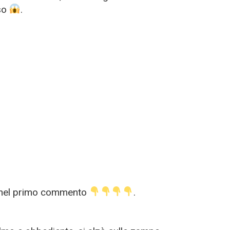
so
.
lo nel primo commento
.