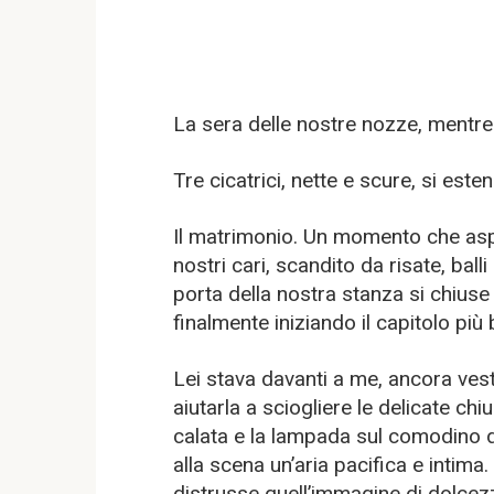
La sera delle nostre nozze, mentre 
Tre cicatrici, nette e scure, si este
Il matrimonio. Un momento che asp
nostri cari, scandito da risate, ball
porta della nostra stanza si chiuse
finalmente iniziando il capitolo più 
Lei stava davanti a me, ancora vesti
aiutarla a sciogliere le delicate chi
calata e la lampada sul comodino 
alla scena un’aria pacifica e intim
distrusse quell’immagine di dolcez