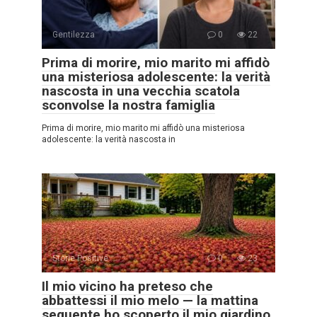
Gentilezza
0
22
Prima di morire, mio marito mi affidò
una misteriosa adolescente: la verità
nascosta in una vecchia scatola
sconvolse la nostra famiglia
Prima di morire, mio marito mi affidò una misteriosa
adolescente: la verità nascosta in
Storie Positive
0
23
Il mio vicino ha preteso che
abbattessi il mio melo — la mattina
seguente ho scoperto il mio giardino