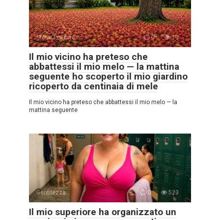
Storie Positive
0
10
Il mio vicino ha preteso che
abbattessi il mio melo — la mattina
seguente ho scoperto il mio giardino
ricoperto da centinaia di mele
Il mio vicino ha preteso che abbattessi il mio melo — la
mattina seguente
Gentilezza
0
523
Il mio superiore ha organizzato un