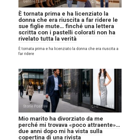
Gentilezza
0
21
È tornata prima e ha licenziato la
donna che era riuscita a far ridere le
sue figlie mute… finché una lettera
scritta con i pastelli colorati non ha
rivelato tutta la verità
È tornata prima e ha licenziato la donna che era riuscita a
far ridere
Storie Positive
0
18
Mio marito ha divorziato da me
perché mi trovava «poco attraente»…
due anni dopo mi ha vista sulla
copertina di una rivista