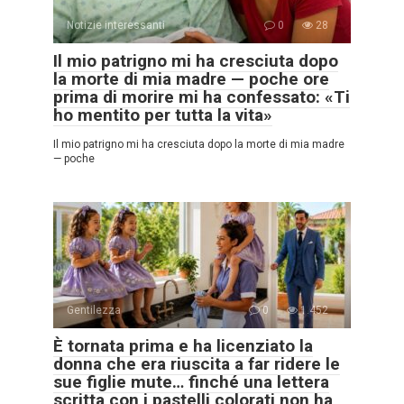
Notizie interessanti
0
28
Il mio patrigno mi ha cresciuta dopo
la morte di mia madre — poche ore
prima di morire mi ha confessato: «Ti
ho mentito per tutta la vita»
Il mio patrigno mi ha cresciuta dopo la morte di mia madre
— poche
Gentilezza
0
1.452
È tornata prima e ha licenziato la
donna che era riuscita a far ridere le
sue figlie mute… finché una lettera
scritta con i pastelli colorati non ha