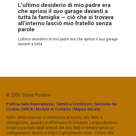
L’ultimo desiderio di mio padre era
che aprissi il suo garage davanti a
tutta la famiglia — ciò che si trovava
all’interno lasciò mio fratello senza
parole
L’ultimo desiderio di mio padre era che aprissi il suo garage
davanti a tutta
© 2026 Storie Positive
Politica Sulla Riservatezza
|
Termini e Condizioni
|
Gestione dei
Cookie
|
DMCA
|
Modulo di Contatto
|
Mappa del sito
Tutti i diritti riservati. Il riferimento al nostro sito Web è
obbligatorio, quando si effettuano le citazioni. La riproduzione
totale o parziale degli articoli del sito Web è vietata senza un
collegamento diretto a https://glorytrends.com/. Coloro che