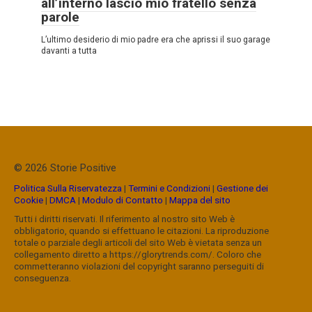
all’interno lasciò mio fratello senza
parole
L’ultimo desiderio di mio padre era che aprissi il suo garage
davanti a tutta
© 2026 Storie Positive
Politica Sulla Riservatezza
|
Termini e Condizioni
|
Gestione dei
Cookie
|
DMCA
|
Modulo di Contatto
|
Mappa del sito
Tutti i diritti riservati. Il riferimento al nostro sito Web è
obbligatorio, quando si effettuano le citazioni. La riproduzione
totale o parziale degli articoli del sito Web è vietata senza un
collegamento diretto a https://glorytrends.com/. Coloro che
commetteranno violazioni del copyright saranno perseguiti di
conseguenza.