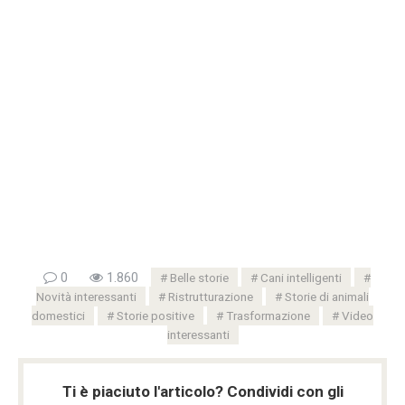
0
1.860
Belle storie
Cani intelligenti
Novità interessanti
Ristrutturazione
Storie di animali
domestici
Storie positive
Trasformazione
Video
interessanti
Ti è piaciuto l'articolo? Condividi con gli