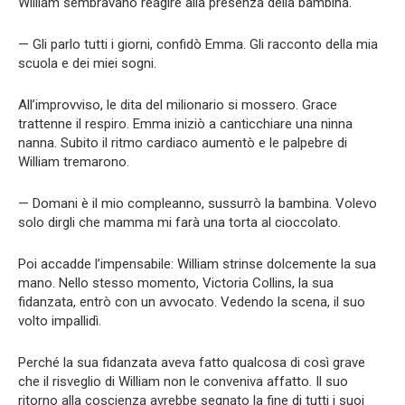
William sembravano reagire alla presenza della bambina.
— Gli parlo tutti i giorni, confidò Emma. Gli racconto della mia
scuola e dei miei sogni.
All’improvviso, le dita del milionario si mossero. Grace
trattenne il respiro. Emma iniziò a canticchiare una ninna
nanna. Subito il ritmo cardiaco aumentò e le palpebre di
William tremarono.
— Domani è il mio compleanno, sussurrò la bambina. Volevo
solo dirgli che mamma mi farà una torta al cioccolato.
Poi accadde l’impensabile: William strinse dolcemente la sua
mano. Nello stesso momento, Victoria Collins, la sua
fidanzata, entrò con un avvocato. Vedendo la scena, il suo
volto impallidì.
Perché la sua fidanzata aveva fatto qualcosa di così grave
che il risveglio di William non le conveniva affatto. Il suo
ritorno alla coscienza avrebbe segnato la fine di tutti i suoi