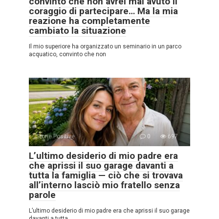
convinto che non avrei mai avuto il
coraggio di partecipare… Ma la mia
reazione ha completamente
cambiato la situazione
Il mio superiore ha organizzato un seminario in un parco
acquatico, convinto che non
Storie Positive
0
697
L’ultimo desiderio di mio padre era
che aprissi il suo garage davanti a
tutta la famiglia — ciò che si trovava
all’interno lasciò mio fratello senza
parole
L’ultimo desiderio di mio padre era che aprissi il suo garage
davanti a tutta