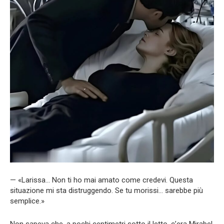
— «Larissa… Non ti ho mai amato come credevi. Questa
situazione mi sta distruggendo. Se tu morissi… sarebbe più
semplice.»
Non sapeva che, a pochi centimetri sotto il letto, c’era Mirabel,