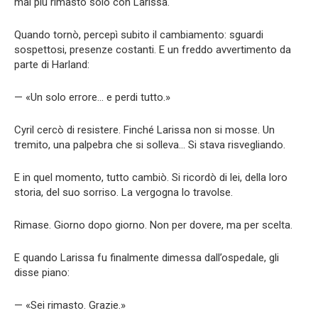
mai più rimasto solo con Larissa.
Quando tornò, percepì subito il cambiamento: sguardi
sospettosi, presenze costanti. E un freddo avvertimento da
parte di Harland:
— «Un solo errore… e perdi tutto.»
Cyril cercò di resistere. Finché Larissa non si mosse. Un
tremito, una palpebra che si solleva… Si stava risvegliando.
E in quel momento, tutto cambiò. Si ricordò di lei, della loro
storia, del suo sorriso. La vergogna lo travolse.
Rimase. Giorno dopo giorno. Non per dovere, ma per scelta.
E quando Larissa fu finalmente dimessa dall’ospedale, gli
disse piano:
— «Sei rimasto. Grazie.»