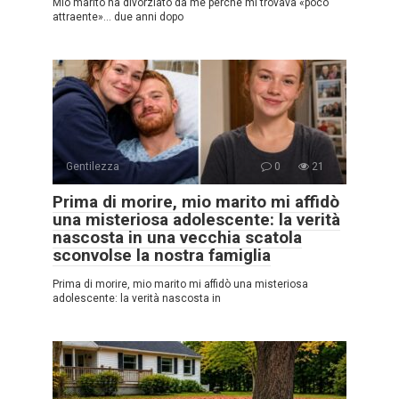
Mio marito ha divorziato da me perché mi trovava «poco
attraente»… due anni dopo
Gentilezza
0
21
Prima di morire, mio marito mi affidò
una misteriosa adolescente: la verità
nascosta in una vecchia scatola
sconvolse la nostra famiglia
Prima di morire, mio marito mi affidò una misteriosa
adolescente: la verità nascosta in