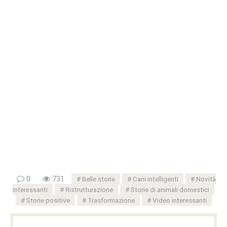
0
731
Belle storie
Cani intelligenti
Novità
interessanti
Ristrutturazione
Storie di animali domestici
Storie positive
Trasformazione
Video interessanti