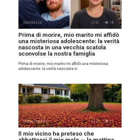
Gentilezza
0
18
Prima di morire, mio marito mi affidò
una misteriosa adolescente: la verità
nascosta in una vecchia scatola
sconvolse la nostra famiglia
Prima di morire, mio marito mi affidò una misteriosa
adolescente: la verità nascosta in
Storie Positive
0
17
Il mio vicino ha preteso che
abbattessi il mio melo — la mattina