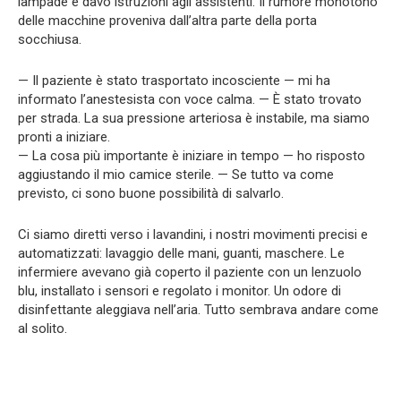
lampade e davo istruzioni agli assistenti. Il rumore monotono
delle macchine proveniva dall’altra parte della porta
socchiusa.
— Il paziente è stato trasportato incosciente — mi ha
informato l’anestesista con voce calma. — È stato trovato
per strada. La sua pressione arteriosa è instabile, ma siamo
pronti a iniziare.
— La cosa più importante è iniziare in tempo — ho risposto
aggiustando il mio camice sterile. — Se tutto va come
previsto, ci sono buone possibilità di salvarlo.
Ci siamo diretti verso i lavandini, i nostri movimenti precisi e
automatizzati: lavaggio delle mani, guanti, maschere. Le
infermiere avevano già coperto il paziente con un lenzuolo
blu, installato i sensori e regolato i monitor. Un odore di
disinfettante aleggiava nell’aria. Tutto sembrava andare come
al solito.