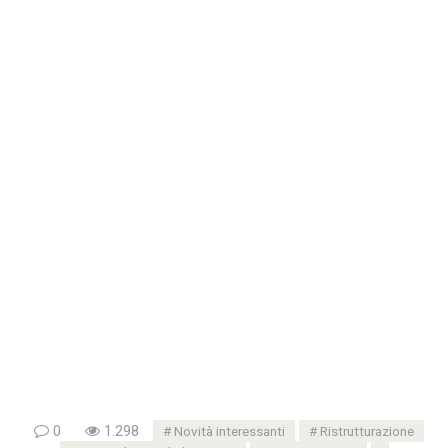
0
1.298
Novità interessanti
Ristrutturazione