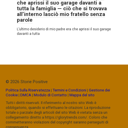
che aprissi il suo garage davanti a
tutta la famiglia — ciò che si trovava
all’interno lasciò mio fratello senza
parole
L’ultimo desiderio di mio padre era che aprissi il suo garage
davanti a tutta
© 2026 Storie Positive
Politica Sulla Riservatezza
|
Termini e Condizioni
|
Gestione dei
Cookie
|
DMCA
|
Modulo di Contatto
|
Mappa del sito
Tutti i diritti riservati. Il riferimento al nostro sito Web è
obbligatorio, quando si effettuano le citazioni. La riproduzione
totale o parziale degli articoli del sito Web è vietata senza un
collegamento diretto a https://glorytrends.com/. Coloro che
commetteranno violazioni del copyright saranno perseguiti di
conseguenza.