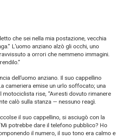
 detto che sei nella mia postazione, vecchia
inga.” L’uomo anziano alzò gli occhi, uno
ravvissuto a orrori che nemmeno immagini.
rendilo.”
cia dell’uomo anziano. Il suo cappellino
. La cameriera emise un urlo soffocato; una
 Il motociclista rise, “Avresti dovuto rimanere
ante calò sulla stanza — nessuno reagì.
accolse il suo cappellino, si asciugò con la
“Mi potrebbe dare il telefono pubblico? Ho
 Componendo il numero, il suo tono era calmo e