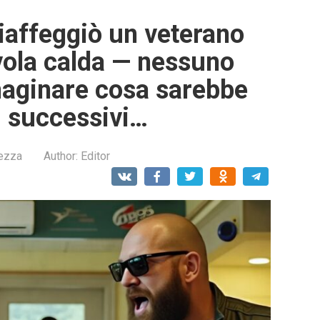
iaffeggiò un veterano
avola calda — nessuno
aginare cosa sarebbe
i successivi…
lezza
Author:
Editor