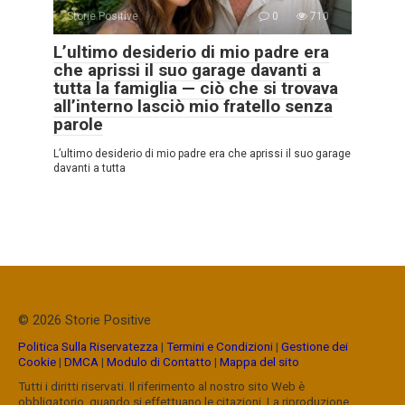
Storie Positive
0
710
L’ultimo desiderio di mio padre era
che aprissi il suo garage davanti a
tutta la famiglia — ciò che si trovava
all’interno lasciò mio fratello senza
parole
L’ultimo desiderio di mio padre era che aprissi il suo garage
davanti a tutta
© 2026 Storie Positive
Politica Sulla Riservatezza
|
Termini e Condizioni
|
Gestione dei
Cookie
|
DMCA
|
Modulo di Contatto
|
Mappa del sito
Tutti i diritti riservati. Il riferimento al nostro sito Web è
obbligatorio, quando si effettuano le citazioni. La riproduzione