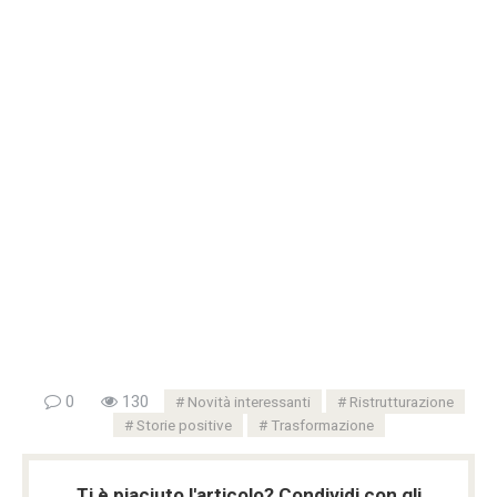
0
130
Novità interessanti
Ristrutturazione
Storie positive
Trasformazione
Ti è piaciuto l'articolo? Condividi con gli