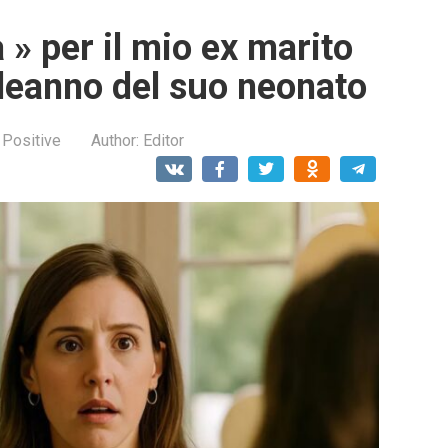
 » per il mio ex marito
leanno del suo neonato
 Positive
Author:
Editor