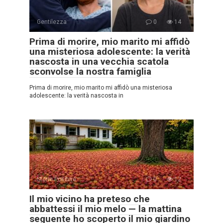
Gentilezza
0
14
Prima di morire, mio marito mi affidò
una misteriosa adolescente: la verità
nascosta in una vecchia scatola
sconvolse la nostra famiglia
Prima di morire, mio marito mi affidò una misteriosa
adolescente: la verità nascosta in
Storie Positive
0
12
Il mio vicino ha preteso che
abbattessi il mio melo — la mattina
seguente ho scoperto il mio giardino