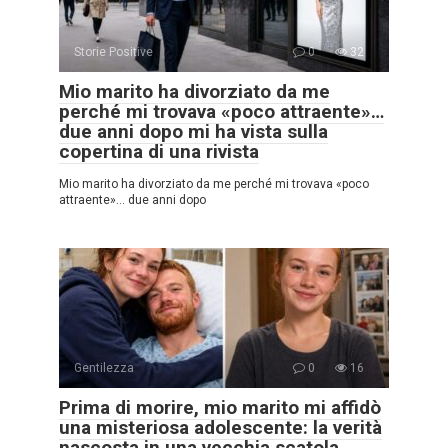
Storie Positive
0
32
Mio marito ha divorziato da me
perché mi trovava «poco attraente»…
due anni dopo mi ha vista sulla
copertina di una rivista
Mio marito ha divorziato da me perché mi trovava «poco
attraente»… due anni dopo
Gentilezza
0
16
Prima di morire, mio marito mi affidò
una misteriosa adolescente: la verità
nascosta in una vecchia scatola