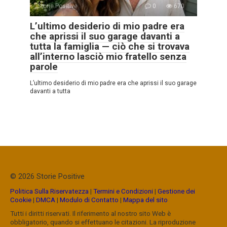
Storie Positive
0
670
L’ultimo desiderio di mio padre era
che aprissi il suo garage davanti a
tutta la famiglia — ciò che si trovava
all’interno lasciò mio fratello senza
parole
L’ultimo desiderio di mio padre era che aprissi il suo garage
davanti a tutta
© 2026 Storie Positive
Politica Sulla Riservatezza
|
Termini e Condizioni
|
Gestione dei
Cookie
|
DMCA
|
Modulo di Contatto
|
Mappa del sito
Tutti i diritti riservati. Il riferimento al nostro sito Web è
obbligatorio, quando si effettuano le citazioni. La riproduzione