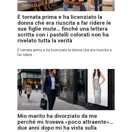
Gentilezza
0
21
È tornata prima e ha licenziato la
donna che era riuscita a far ridere le
sue figlie mute… finché una lettera
scritta con i pastelli colorati non ha
rivelato tutta la verità
È tornata prima e ha licenziato la donna che era riuscita a
far ridere
Storie Positive
0
18
Mio marito ha divorziato da me
perché mi trovava «poco attraente»…
due anni dopo mi ha vista sulla