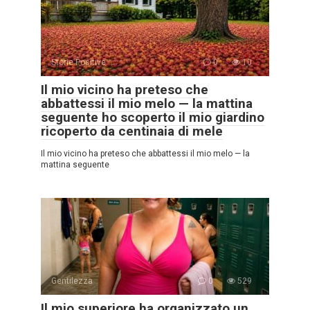
Storie Positive
0
10
Il mio vicino ha preteso che
abbattessi il mio melo — la mattina
seguente ho scoperto il mio giardino
ricoperto da centinaia di mele
Il mio vicino ha preteso che abbattessi il mio melo — la
mattina seguente
Gentilezza
0
529
Il mio superiore ha organizzato un