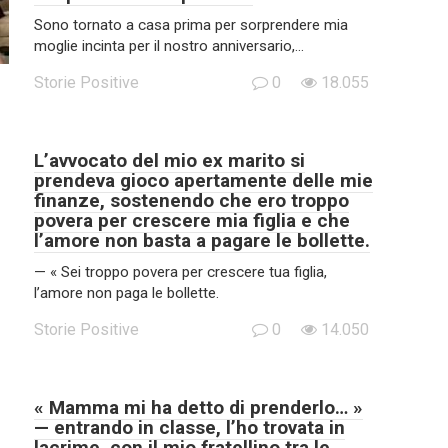
Sono tornato a casa prima per sorprendere mia
moglie incinta per il nostro anniversario,…
Storie Positive
0
18.055
L’avvocato del mio ex marito si
prendeva gioco apertamente delle mie
finanze, sostenendo che ero troppo
povera per crescere mia figlia e che
l’amore non basta a pagare le bollette.
— « Sei troppo povera per crescere tua figlia,
l’amore non paga le bollette.
Storie Positive
0
14.050
« Mamma mi ha detto di prenderlo… »
— entrando in classe, l’ho trovata in
lacrime, con il mio fratellino tra le