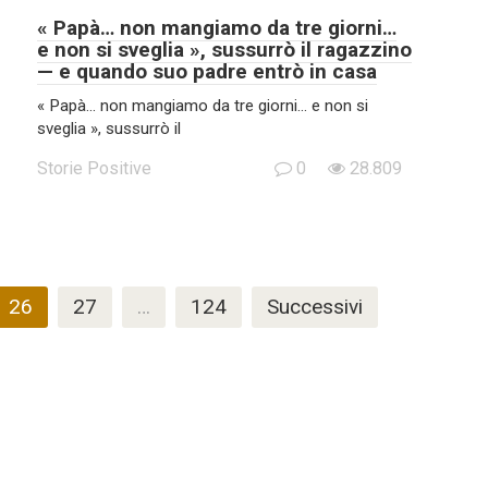
« Papà… non mangiamo da tre giorni…
e non si sveglia », sussurrò il ragazzino
— e quando suo padre entrò in casa
« Papà… non mangiamo da tre giorni… e non si
sveglia », sussurrò il
Storie Positive
0
28.809
26
27
…
124
Successivi