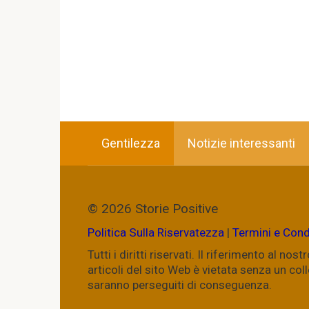
Gentilezza
Notizie interessanti
© 2026 Storie Positive
Politica Sulla Riservatezza
|
Termini e Cond
Tutti i diritti riservati. Il riferimento al n
articoli del sito Web è vietata senza un c
saranno perseguiti di conseguenza.