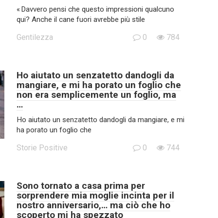
« Davvero pensi che questo impressioni qualcuno
qui? Anche il cane fuori avrebbe più stile
Gentilezza
0
784
Ho aiutato un senzatetto dandogli da
mangiare, e mi ha porato un foglio che
non era semplicemente un foglio, ma
…
Ho aiutato un senzatetto dandogli da mangiare, e mi
ha porato un foglio che
Storie Positive
0
744
Sono tornato a casa prima per
sorprendere mia moglie incinta per il
nostro anniversario,… ma ciò che ho
scoperto mi ha spezzato