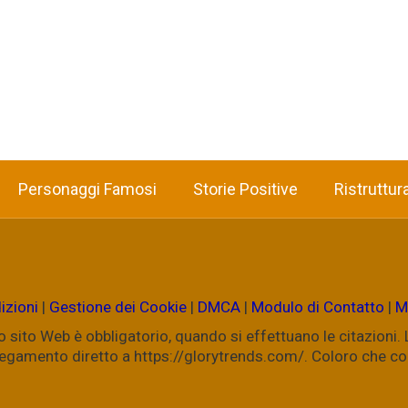
Personaggi Famosi
Storie Positive
Ristruttur
izioni
|
Gestione dei Cookie
|
DMCA
|
Modulo di Contatto
|
M
ostro sito Web è obbligatorio, quando si effettuano le citazioni
ollegamento diretto a https://glorytrends.com/. Coloro che 