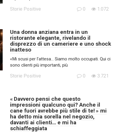
Storie Positive
0
1.072
Una donna anziana entra in un
ristorante elegante, rivelando il
disprezzo di un cameriere e uno shock
inatteso
«Mi scusi per l’attesa… Siamo molto occupati. Qui ci
sono clienti più importanti, più
Storie Positive
0
3.721
« Davvero pensi che questo
impressioni qualcuno qui? Anche il
cane fuori avrebbe più stile di te! » mi
ha detto mia sorella nel negozio,
davanti ai clienti… e mi ha
schiaffeggiata