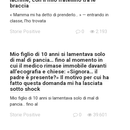
braccia
« Mamma mi ha detto di prenderlo… » — entrando in
classe, l’ho trovata
Storie Positive
0
2.193
Mio figlio di 10 anni si lamentava solo
di mal di pancia… fino al momento in
cui il medico rimase immobile davanti
all’ecografia e chiese: «Signora… il
padre è presente?» Il motivo per cui ha
fatto questa domanda mi ha lasciata
sotto shock
Mio figlio di 10 anni si lamentava solo di mal di
pancia… fino al
Storie Positive
0
39.601