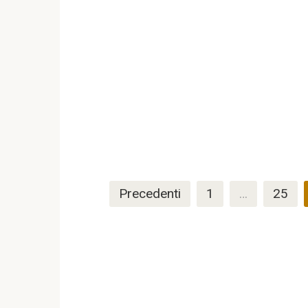
Paginazione
Precedenti
1
…
25
degli
articoli