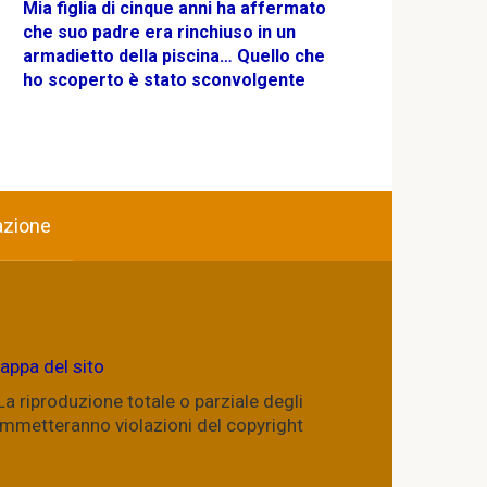
Mia figlia di cinque anni ha affermato
che suo padre era rinchiuso in un
armadietto della piscina… Quello che
ho scoperto è stato sconvolgente
azione
appa del sito
. La riproduzione totale o parziale degli
commetteranno violazioni del copyright