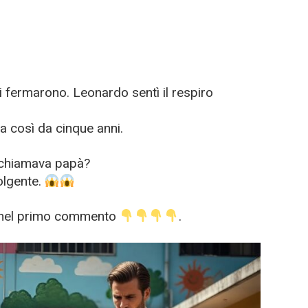
i fermarono. Leonardo sentì il respiro
 così da cinque anni.
 chiamava papà?
olgente.
lo nel primo commento
.