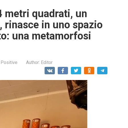
 metri quadrati, un
 rinasce in uno spazio
ato: una metamorfosi
 Positive
Author:
Editor