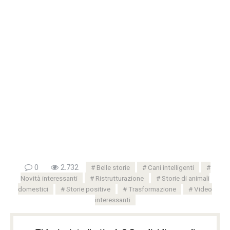
0
2.732
Belle storie
Cani intelligenti
Novità interessanti
Ristrutturazione
Storie di animali
domestici
Storie positive
Trasformazione
Video
interessanti