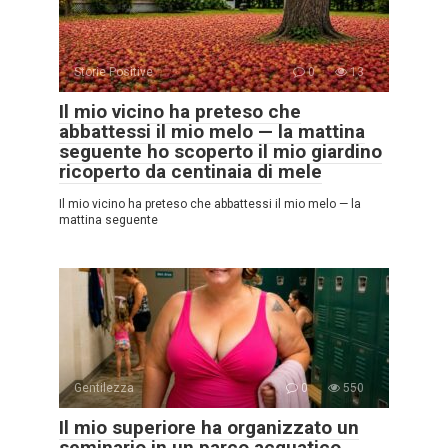
Storie Positive
0
13
Il mio vicino ha preteso che
abbattessi il mio melo — la mattina
seguente ho scoperto il mio giardino
ricoperto da centinaia di mele
Il mio vicino ha preteso che abbattessi il mio melo — la
mattina seguente
Gentilezza
0
550
Il mio superiore ha organizzato un
seminario in un parco acquatico,