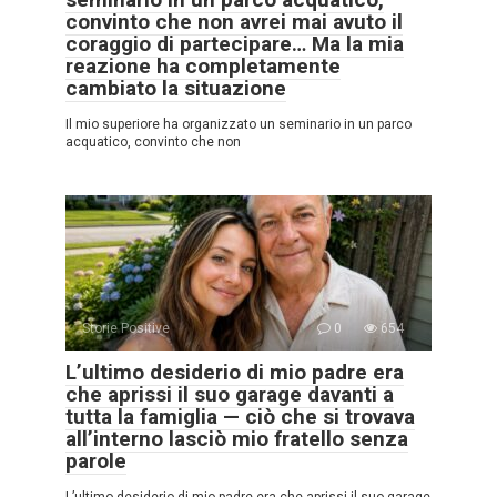
convinto che non avrei mai avuto il
coraggio di partecipare… Ma la mia
reazione ha completamente
cambiato la situazione
Il mio superiore ha organizzato un seminario in un parco
acquatico, convinto che non
Storie Positive
0
654
L’ultimo desiderio di mio padre era
che aprissi il suo garage davanti a
tutta la famiglia — ciò che si trovava
all’interno lasciò mio fratello senza
parole
L’ultimo desiderio di mio padre era che aprissi il suo garage