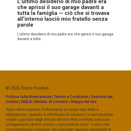
L’ultimo desiderio di mio padre era
che aprissi il suo garage davanti a
tutta la famiglia — ciò che si trovava
all’interno lasciò mio fratello senza
parole
L’ultimo desiderio di mio padre era che aprissi il suo garage
davanti a tutta
© 2026 Storie Positive
Politica Sulla Riservatezza
|
Termini e Condizioni
|
Gestione dei
Cookie
|
DMCA
|
Modulo di Contatto
|
Mappa del sito
Tutti i diritti riservati. Il riferimento al nostro sito Web è
obbligatorio, quando si effettuano le citazioni. La riproduzione
totale o parziale degli articoli del sito Web è vietata senza un
collegamento diretto a https://glorytrends.com/. Coloro che
commetteranno violazioni del copyright saranno perseguiti di