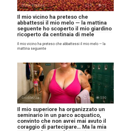
Storie Positive
0
12
Il mio vicino ha preteso che
abbattessi il mio melo — la mattina
seguente ho scoperto il mio giardino
ricoperto da centinaia di mele
Il mio vicino ha preteso che abbattessi il mio melo — la
mattina seguente
Gentilezza
0
550
Il mio superiore ha organizzato un
seminario in un parco acquatico,
convinto che non avrei mai avuto il
coraggio di partecipare… Ma la mia