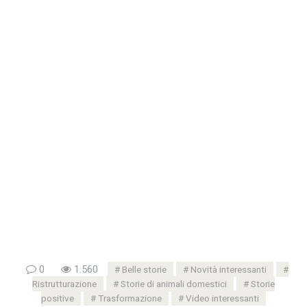
0
1.560
Belle storie
Novità interessanti
Ristrutturazione
Storie di animali domestici
Storie
positive
Trasformazione
Video interessanti