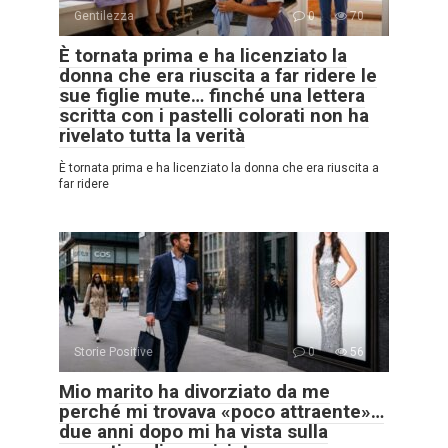
Gentilezza
0
70
È tornata prima e ha licenziato la
donna che era riuscita a far ridere le
sue figlie mute… finché una lettera
scritta con i pastelli colorati non ha
rivelato tutta la verità
È tornata prima e ha licenziato la donna che era riuscita a
far ridere
Storie Positive
0
56
Mio marito ha divorziato da me
perché mi trovava «poco attraente»…
due anni dopo mi ha vista sulla