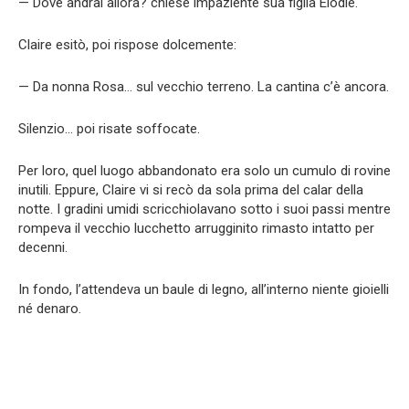
— Dove andrai allora? chiese impaziente sua figlia Élodie.
Claire esitò, poi rispose dolcemente:
— Da nonna Rosa… sul vecchio terreno. La cantina c’è ancora.
Silenzio… poi risate soffocate.
Per loro, quel luogo abbandonato era solo un cumulo di rovine
inutili. Eppure, Claire vi si recò da sola prima del calar della
notte. I gradini umidi scricchiolavano sotto i suoi passi mentre
rompeva il vecchio lucchetto arrugginito rimasto intatto per
decenni.
In fondo, l’attendeva un baule di legno, all’interno niente gioielli
né denaro.