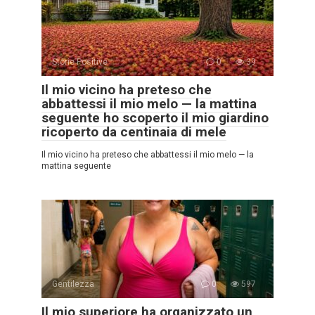
Storie Positive
0
39
Il mio vicino ha preteso che
abbattessi il mio melo — la mattina
seguente ho scoperto il mio giardino
ricoperto da centinaia di mele
Il mio vicino ha preteso che abbattessi il mio melo — la
mattina seguente
Gentilezza
0
597
Il mio superiore ha organizzato un