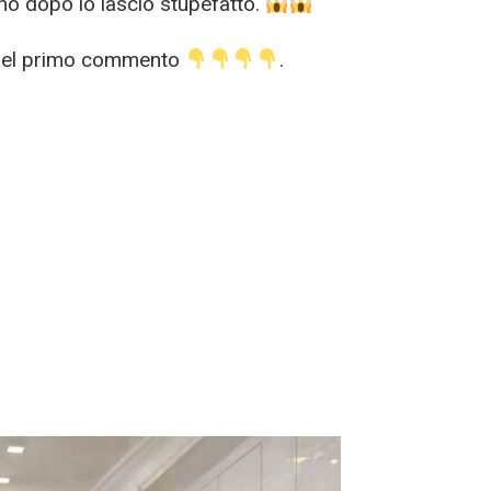
ono dopo lo lasciò stupefatto.
lo nel primo commento
.