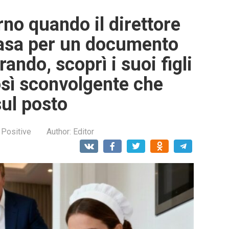
no quando il direttore
casa per un documento
ando, scoprì i suoi figli
osì sconvolgente che
sul posto
 Positive
Author:
Editor