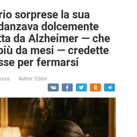
io sorprese la sua
 danzava dolcemente
tta da Alzheimer — che
più da mesi — credette
esse per fermarsi
lezza
Author:
Editor