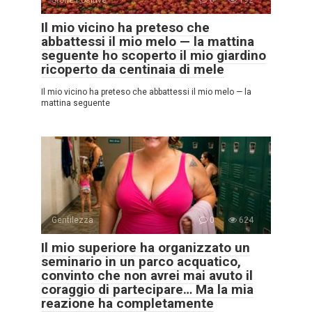
Storie Positive
0
192
Il mio vicino ha preteso che
abbattessi il mio melo — la mattina
seguente ho scoperto il mio giardino
ricoperto da centinaia di mele
Il mio vicino ha preteso che abbattessi il mio melo — la
mattina seguente
Gentilezza
0
624
Il mio superiore ha organizzato un
seminario in un parco acquatico,
convinto che non avrei mai avuto il
coraggio di partecipare… Ma la mia
reazione ha completamente