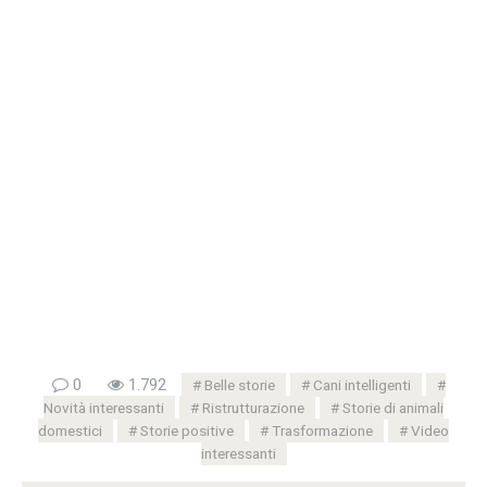
0
1.792
Belle storie
Cani intelligenti
Novità interessanti
Ristrutturazione
Storie di animali
domestici
Storie positive
Trasformazione
Video
interessanti