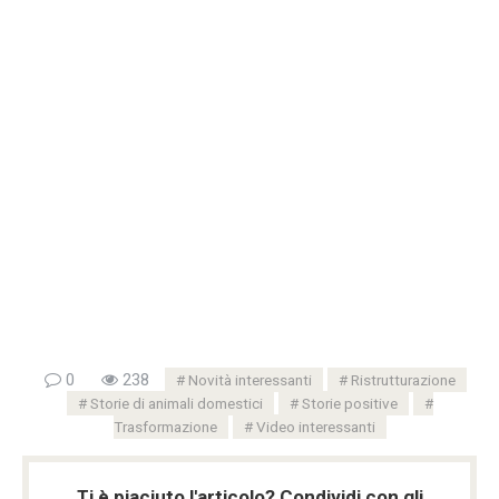
0
238
Novità interessanti
Ristrutturazione
Storie di animali domestici
Storie positive
Trasformazione
Video interessanti
Ti è piaciuto l'articolo? Condividi con gli