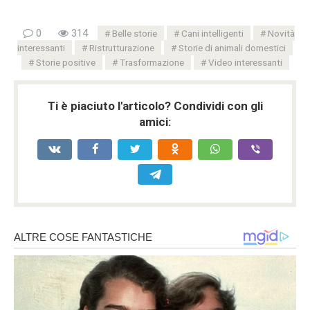
0
314
Belle storie
Cani intelligenti
Novità
interessanti
Ristrutturazione
Storie di animali domestici
Storie positive
Trasformazione
Video interessanti
Ti è piaciuto l'articolo? Condividi con gli
amici: